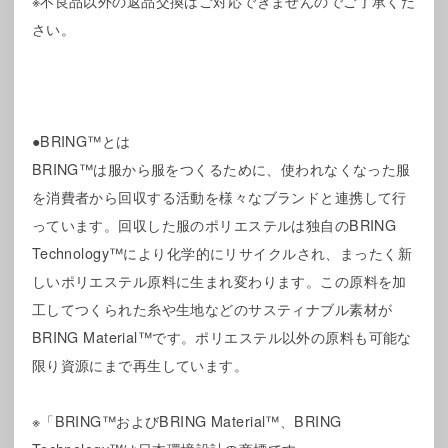
※不良品以外の返品交換はご対応できませんのでご了承くだ
さい。
●BRING™とは
BRING™は服から服をつくるために、使われなくなった服
を消費者から回収する活動を様々なブランドと連携して行
っています。回収した服のポリエステルは独自のBRING
Technology™により化学的にリサイクルされ、まったく新
しいポリエステル原料に生まれ変わります。この原料を加
工してつくられた糸や生地などのサスティナブル素材が
BRING Material™です。ポリエステル以外の原料も可能な
限り資源にまで再生しています。
※「BRING™およびBRING Material™、BRING