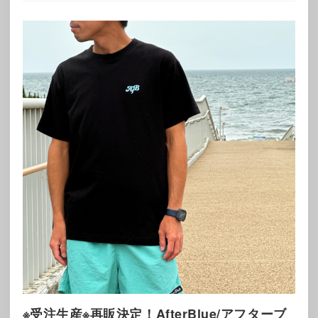
※受注生産※再販決定！AfterBlue/アフターブ