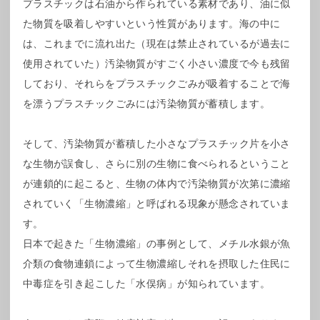
プラスチックは石油から作られている素材であり、油に似
た物質を吸着しやすいという性質があります。海の中に
は、これまでに流れ出た（現在は禁止されているが過去に
使用されていた）汚染物質がすごく小さい濃度で今も残留
しており、それらをプラスチックごみが吸着することで海
を漂うプラスチックごみには汚染物質が蓄積します。
そして、汚染物質が蓄積した小さなプラスチック片を小さ
な生物が誤食し、さらに別の生物に食べられるということ
が連鎖的に起こると、生物の体内で汚染物質が次第に濃縮
されていく「生物濃縮」と呼ばれる現象が懸念されていま
す。
日本で起きた「生物濃縮」の事例として、メチル水銀が魚
介類の食物連鎖によって生物濃縮しそれを摂取した住民に
中毒症を引き起こした「水俣病」が知られています。