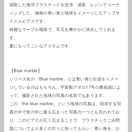
採取した海洋プラスチックを洗浄、成形、レジンでコーテ
ィングした、湘南の青い海と地球をイメージしたアップサ
イクルピアスです。
綺麗なマーブル模様で、耳元を爽やかに演出してくれま
す。
夏にもってこいなアイテムです。
【Blue marble】
シリーズ名の「Blue marble」とは青い海と白波をイメー
ジしているのはもちろん、宇宙船アポロ17号の乗組員によ
って、撮影された地球の写真の名前でもあります。
この「the blue marble」という地球の写真は、現存する写
真の中で世の中に最も広まった写真の一つとも言われてお
り、このピアスが広く広まることで、プラスチックごみ問
題についてより多くの方々に知ってもらい、青い海を、ひ