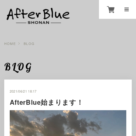
HOME
BLOG
BLOG
2021/06/21 18:17
AfterBlue始まります！