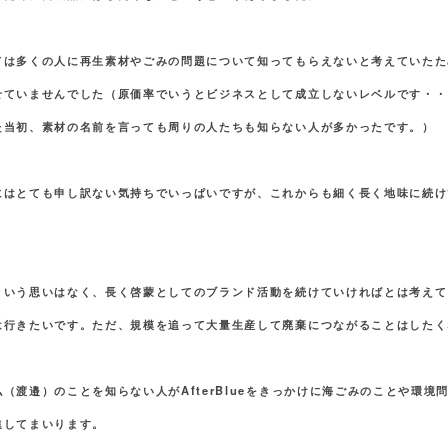
ては多くの人に再生素材やごみの問題について知ってもらえないと考えていたた
せていませんでした（原価率でいうとビジネスとして成立しないレベルです・・
た当初、素材の名前を言っても周りの人たちも知らない人が多かったです。）
にはとても申し訳ない気持ちでいっぱいですが、これからも細く長く地味に続け
という思いはなく、長く啓蒙としてのブランド活動を続けていければとは考えて
は行きたいです。ただ、規模を追って大量生産して廃棄につながることはしたく
（渡邉）のことを知らない人がAfterBlueをきっかけに海ごみのことや環境
進してまいります。