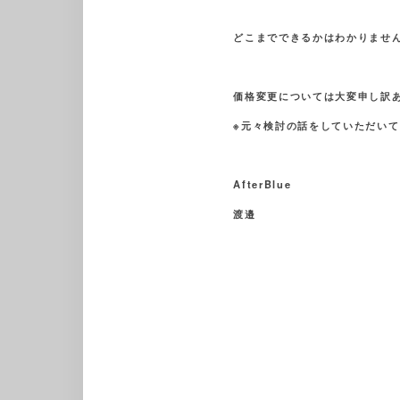
どこまでできるかはわかりませ
価格変更については大変申し訳
※元々検討の話をしていただい
AfterBlue
渡邉